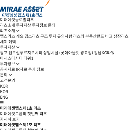
미래에셋글로벌리츠
리츠소개
투자자산
투자정보
문의
리츠소개
맵스리츠 개요
맵스리츠 구조
투자 유의사항
리츠와 부동산펀드 비교
상장리츠
세제 혜택
투자자산
광교 센트럴푸르지오시티 상업시설 (롯데아울렛 광교점)
강남KG타워
마제스타시티 타워1
투자정보
공시자료
IR자료
주가 정보
문의
고객문의
KOR
KOR
ENG
미래에셋맵스제1호 리츠
미래에셋그룹의 첫번째 리츠
자세히 보기
미래에셋맵스제1호 리츠